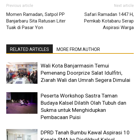
Previous article
Next article
Momen Ramadan, Satpol PP
Safari Ramadan 1447 H,
Banjarbaru Sita Ratusan Liter
Pemkab Kotabaru Serap
Tuak di Pasar Yon
Aspirasi Warga
RELATED ARTICLES
MORE FROM AUTHOR
Wali Kota Banjarmasin Temui
Pemenang Doorprize Salat Idulfitri,
Ziarah Wali dan Umrah Segera Dimulai
Peserta Workshop Sastra Taman
Budaya Kalsel Dilatih Olah Tubuh dan
Sukma untuk Menghidupkan
Pembacaan Puisi
DPRD Tanah Bumbu Kawal Aspirasi 10
Kepala SMA ke Disdikbud Kalsel