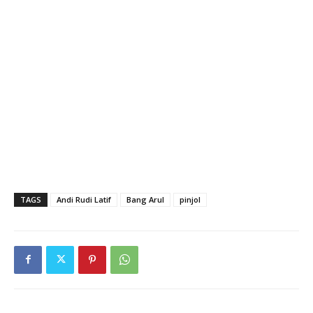
TAGS
Andi Rudi Latif
Bang Arul
pinjol