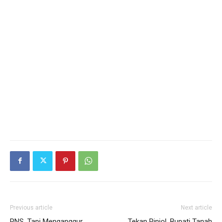
Previous article
Next article
PNS, Tapi Menganggur
Tekan Pinjol, Bupati Tanah