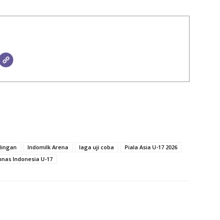
dingan
Indomilk Arena
laga uji coba
Piala Asia U-17 2026
nas Indonesia U-17