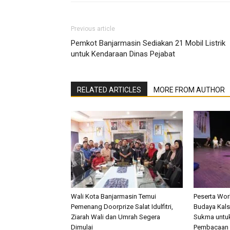
Previous article
Pemkot Banjarmasin Sediakan 21 Mobil Listrik
untuk Kendaraan Dinas Pejabat
RELATED ARTICLES
MORE FROM AUTHOR
Wali Kota Banjarmasin Temui
Peserta Wo
Pemenang Doorprize Salat Idulfitri,
Budaya Kalse
Ziarah Wali dan Umrah Segera
Sukma untu
Dimulai
Pembacaan 