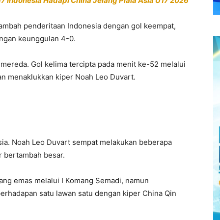
17 Indonesia Hadapi China Jelang Piala Asia U17 2026
ambah penderitaan Indonesia dengan gol keempat,
ngan keunggulan 4-0.
mereda. Gol kelima tercipta pada menit ke-52 melalui
an menaklukkan kiper Noah Leo Duvart.
sia. Noah Leo Duvart sempat melakukan beberapa
r bertambah besar.
luang emas melalui I Komang Semadi, namun
erhadapan satu lawan satu dengan kiper China Qin