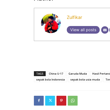
Zulfikar
View all posts
TAGS
China U-17
Garuda Muda
Hasil Pertan
sepak bola Indonesia
sepak bola usia muda
Tim