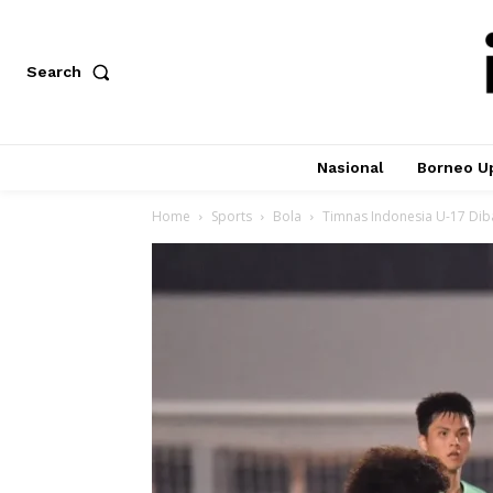
Search
Nasional
Borneo U
Home
Sports
Bola
Timnas Indonesia U-17 Diba