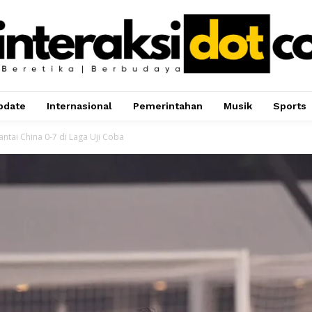
pdate
Internasional
Pemerintahan
Musik
Sports
ntai China 0-7 di Laga Uji Coba