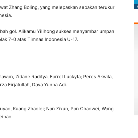
ewat Zhang Boling, yang melepaskan sepakan terukur
nesia.
mbah gol. Alikamu Yilihong sukses menyambar umpan
elak 7-0 atas Timnas Indonesia U-17.
wan, Zidane Raditya, Farrel Luckyta; Peres Akwila,
rza Firjatullah, Dava Yunna Adi.
Xuyao, Kuang Zhaolei; Nan Zixun, Pan Chaowei, Wang
eihao.