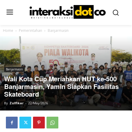
Home
Pemerintahan
Banjarmasin
Banjarmasin
Wali Kota Cup Meriahkan HUT ke-500
Banjarmasin, Yamin Siapkan Fasilitas
Skateboard
By
Zulfikar
-
22/May/2026