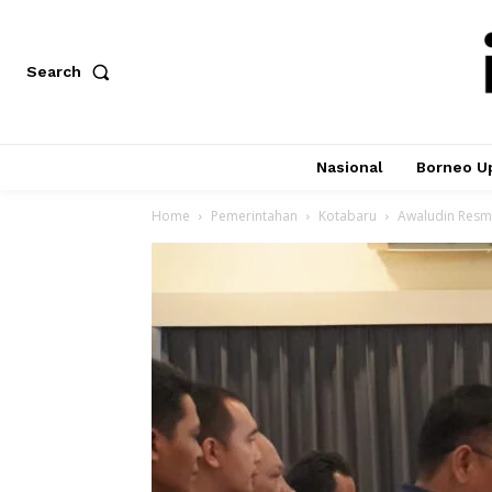
Search
Nasional
Borneo U
Home
Pemerintahan
Kotabaru
Awaludin Resm