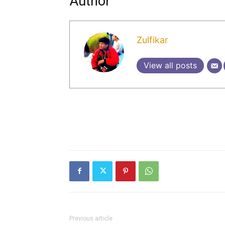
Author
Zulfikar
View all posts
Previous article