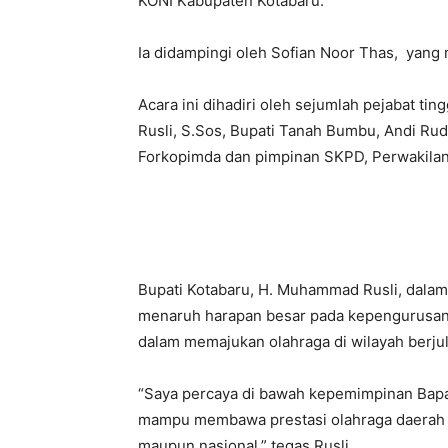
KONI Kabupaten Kotabaru.
Ia didampingi oleh Sofian Noor Thas, yan
Acara ini dihadiri oleh sejumlah pejabat ti
Rusli, S.Sos, Bupati Tanah Bumbu, Andi Rudi
Forkopimda dan pimpinan SKPD, Perwakilan
Bupati Kotabaru, H. Muhammad Rusli, dala
menaruh harapan besar pada kepengurusan
dalam memajukan olahraga di wilayah berjul
“Saya percaya di bawah kepemimpinan Bapa
mampu membawa prestasi olahraga daerah ke t
maupun nasional,” tegas Rusli.