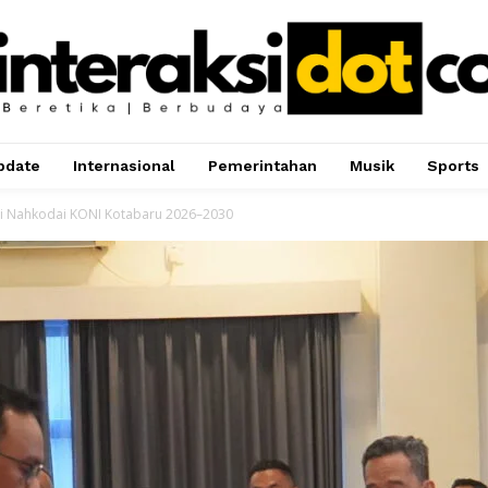
pdate
Internasional
Pemerintahan
Musik
Sports
i Nahkodai KONI Kotabaru 2026–2030