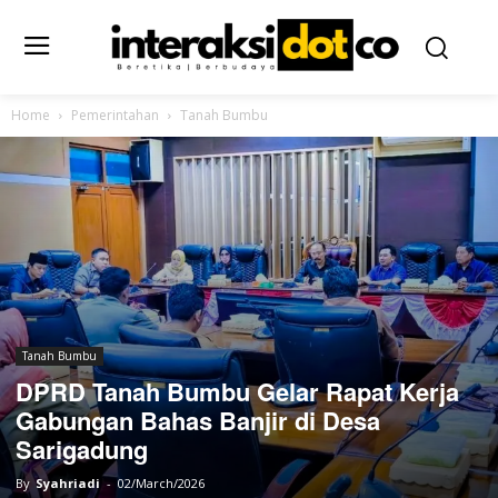
Home
Pemerintahan
Tanah Bumbu
Tanah Bumbu
DPRD Tanah Bumbu Gelar Rapat Kerja
Gabungan Bahas Banjir di Desa
Sarigadung
By
Syahriadi
-
02/March/2026