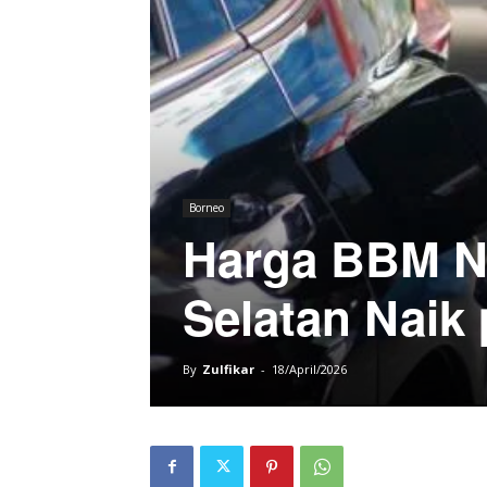
Borneo
Harga BBM No
Selatan Naik 
By
Zulfikar
-
18/April/2026