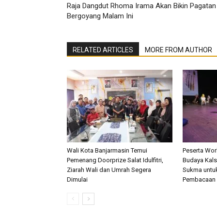
Raja Dangdut Rhoma Irama Akan Bikin Pagatan
Bergoyang Malam Ini
RELATED ARTICLES
MORE FROM AUTHOR
Wali Kota Banjarmasin Temui
Peserta Wo
Pemenang Doorprize Salat Idulfitri,
Budaya Kalse
Ziarah Wali dan Umrah Segera
Sukma untu
Dimulai
Pembacaan 