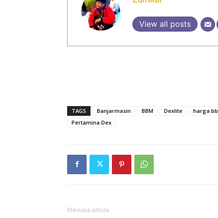
View all posts
TAGS
Banjarmasin
BBM
Dexlite
harga b
Pertamina Dex
Previous article