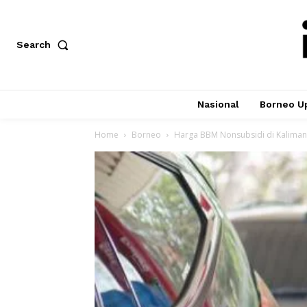
Search
Nasional
Borneo U
Home
Borneo
Harga BBM Nonsubsidi di Kalimant