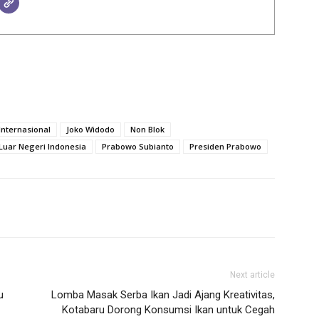
nternasional
Joko Widodo
Non Blok
k Luar Negeri Indonesia
Prabowo Subianto
Presiden Prabowo
Next article
u
Lomba Masak Serba Ikan Jadi Ajang Kreativitas,
Kotabaru Dorong Konsumsi Ikan untuk Cegah