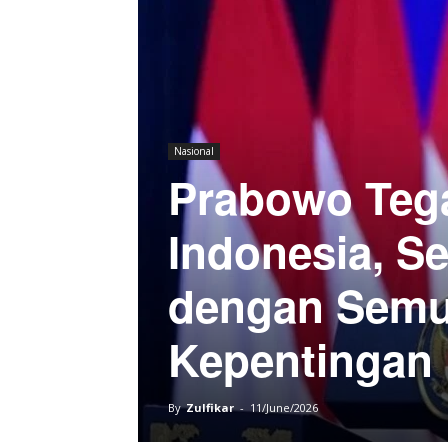
Nasional
Prabowo Tega
Indonesia, S
dengan Semu
Kepentingan 
By
Zulfikar
-
11/June/2026