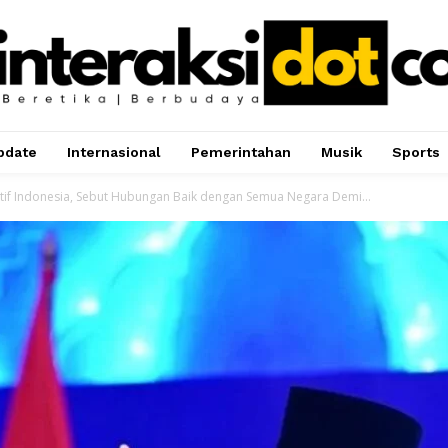
pdate
Internasional
Pemerintahan
Musik
Sports
if Indonesia, Sebut Hubungan Baik dengan Semua Negara Demi...