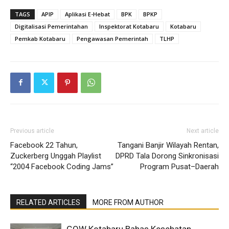
TAGS
APIP
Aplikasi E-Hebat
BPK
BPKP
Digitalisasi Pemerintahan
Inspektorat Kotabaru
Kotabaru
Pemkab Kotabaru
Pengawasan Pemerintah
TLHP
Previous article
Next article
Facebook 22 Tahun,
Tangani Banjir Wilayah Rentan,
Zuckerberg Unggah Playlist
DPRD Tala Dorong Sinkronisasi
“2004 Facebook Coding Jams”
Program Pusat–Daerah
RELATED ARTICLES
MORE FROM AUTHOR
GOW Kotabaru Bahas Kesehatan