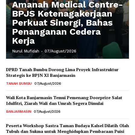
Amanah Medical Centre-
BPJS Ketenagakerjaan
Perkuat Sinergi, Bahas
Penanganan Cedera
Kerja
Nurul Mufidah
-
07/August/2026
DPRD Tanah Bumbu Dorong Lima Proyek Infrastruktur
Strategis ke BPJN XI Banjarmasin
TANAH BUMBU
07/August/2026
Wali Kota Banjarmasin Temui Pemenang Doorprize Salat
Idulfitri, Ziarah Wali dan Umrah Segera Dimulai
BANJARMASIN
07/August/2026
Peserta Workshop Sastra Taman Budaya Kalsel Dilatih Olah
Tubuh dan Sukma untuk Menghidupkan Pembacaan Puisi