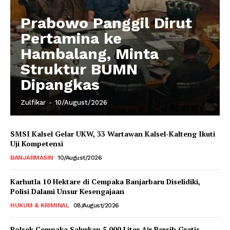
Prabowo Panggil Dirut
Pertamina ke
Hambalang, Minta
Struktur BUMN
Dipangkas
Zulfikar
-
10/August/2026
SMSI Kalsel Gelar UKW, 33 Wartawan Kalsel-Kalteng Ikuti
Uji Kompetensi
BANJARMASIN
10/August/2026
Karhutla 10 Hektare di Cempaka Banjarbaru Diselidiki,
Polisi Dalami Unsur Kesengajaan
HUKUM & KRIMINAL
08/August/2026
Polsek Cempaka Salurkan 5.000 Liter Air Bersih Gratis