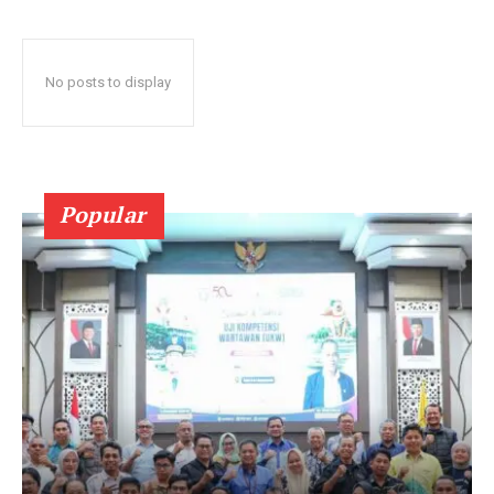
No posts to display
Popular