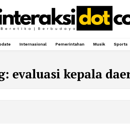
pdate
Internasional
Pemerintahan
Musik
Sports
g:
evaluasi kepala dae