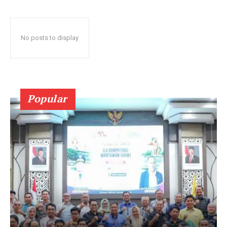
No posts to display
Popular