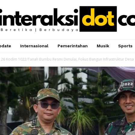
pdate
Internasional
Pemerintahan
Musik
Sports
26 Kodim 1022/Tanah Bumbu Resmi Dimulai, Fokus Bangun Infrastruktur Desa 