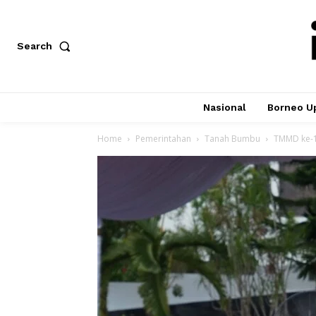
Search
Nasional
Borneo U
Home
Pemerintahan
Tanah Bumbu
TMMD ke-1