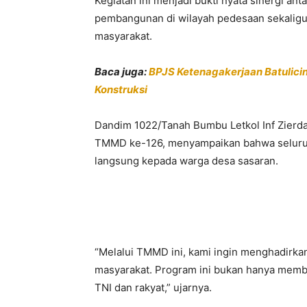
Kegiatan ini menjadi bukti nyata sinergi a
pembangunan di wilayah pedesaan sekaligu
masyarakat.
Baca juga:
BPJS Ketenagakerjaan Batulici
Konstruksi
Dandim 1022/Tanah Bumbu Letkol Inf Zierda
TMMD ke-126, menyampaikan bahwa seluruh
langsung kepada warga desa sasaran.
“Melalui TMMD ini, kami ingin menghadirk
masyarakat. Program ini bukan hanya memba
TNI dan rakyat,” ujarnya.