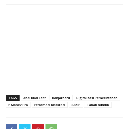
TAGS
Andi Rudi Latif
Banjarbaru
Digitalisasi Pemerintahan
E Monev Pro
reformasi birokrasi
SAKIP
Tanah Bumbu