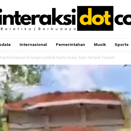
pdate
Internasional
Pemerintahan
Musik
Sports
ibat Kecelakaan di Sungai Lumbah Barito Kuala, Sopir Sempat Terjepit