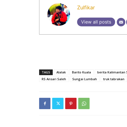
Zulfikar
View all posts
TAGS
Alalak
Barito Kuala
berita Kalimantan 
RS Ansari Saleh
Sungai Lumbah
truk tabrakan