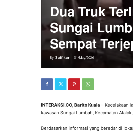
Dua Truk Terl
Sungai Lumba
Sempat Terje
By
Zulfikar
-
31/May/2026
INTERAKSI.CO, Barito Kuala
– Kecelakaan lal
kawasan Sungai Lumbah, Kecamatan Alalak, 
Berdasarkan informasi yang beredar di loka