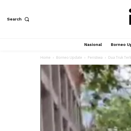
Search
Nasional
Borneo U
Home
Borneo Update
Peristiwa
Dua Truk Terl