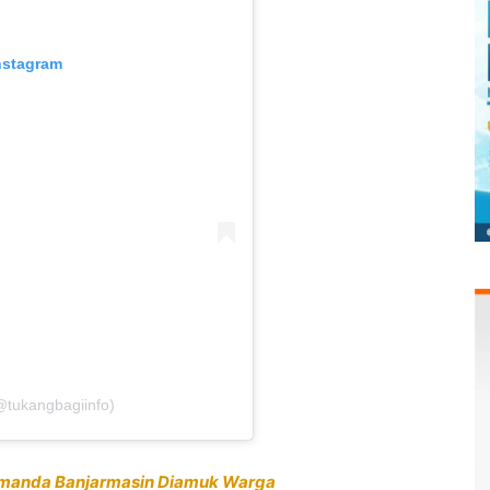
nstagram
(@tukangbagiinfo)
emanda Banjarmasin Diamuk Warga