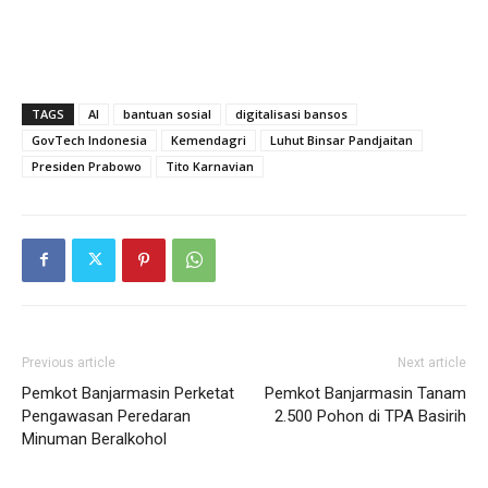
TAGS
AI
bantuan sosial
digitalisasi bansos
GovTech Indonesia
Kemendagri
Luhut Binsar Pandjaitan
Presiden Prabowo
Tito Karnavian
Previous article
Next article
Pemkot Banjarmasin Perketat
Pemkot Banjarmasin Tanam
Pengawasan Peredaran
2.500 Pohon di TPA Basirih
Minuman Beralkohol