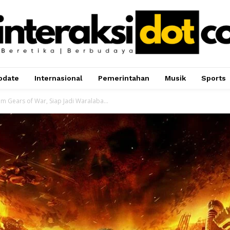
pdate
Internasional
Pemerintahan
Musik
Sports
ilm Gears of War, Siap Jadi Waralaba...