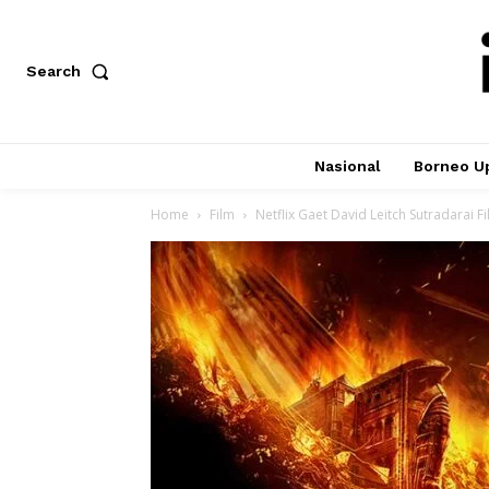
Search
Nasional
Borneo U
Home
Film
Netflix Gaet David Leitch Sutradarai F