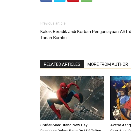
Previous article
Kakak Beradik Jadi Korban Penganiayaan ART d
Tanah Bumbu
RELATED ARTICLES
MORE FROM AUTHOR
Spider-Man: Brand New Day
Avatar Aang
Pecahkan Rekor, Raup Rp15,8 Triliun
Skor Awal 9