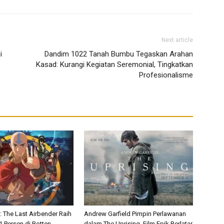
Next article
i
Dandim 1022 Tanah Bumbu Tegaskan Arahan
Kasad: Kurangi Kegiatan Seremonial, Tingkatkan
Profesionalisme
: The Last Airbender Raih
Andrew Garfield Pimpin Perlawanan
1 Persen di Rotten
dalam The Uprising, Film Epik Berlatar