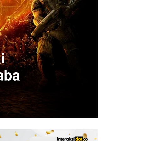
i
aba