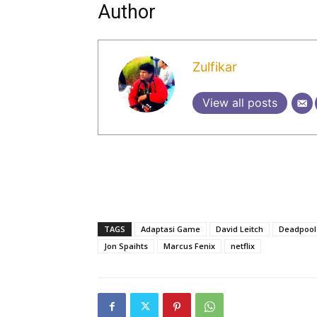
Author
Zulfikar
View all posts
TAGS
Adaptasi Game
David Leitch
Deadpool
Jon Spaihts
Marcus Fenix
netflix