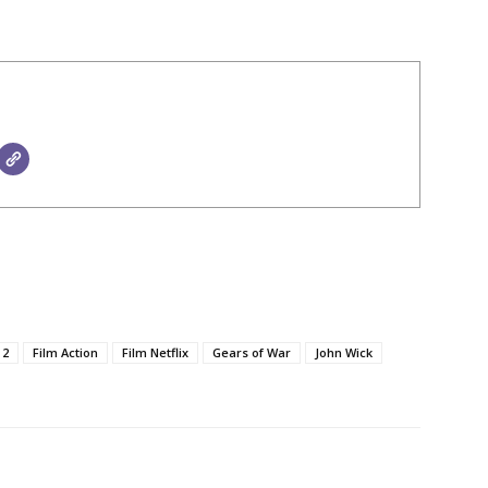
 2
Film Action
Film Netflix
Gears of War
John Wick