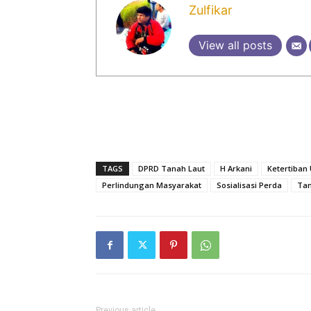
Zulfikar
View all posts
TAGS
DPRD Tanah Laut
H Arkani
Ketertiba
Perlindungan Masyarakat
Sosialisasi Perda
Tan
Previous article