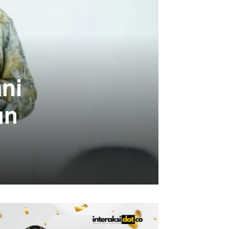
ni
un