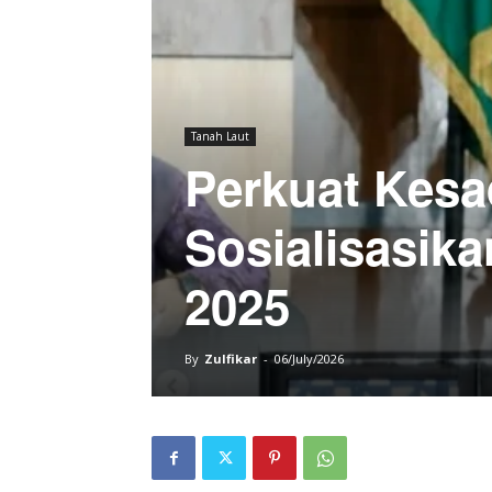
Tanah Laut
Perkuat Kesa
Sosialisasik
2025
By
Zulfikar
-
06/July/2026