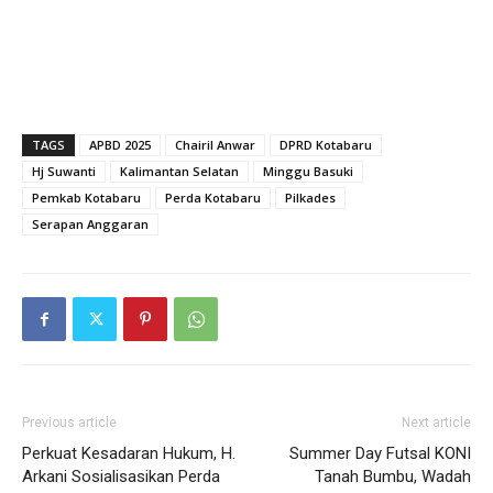
TAGS
APBD 2025
Chairil Anwar
DPRD Kotabaru
Hj Suwanti
Kalimantan Selatan
Minggu Basuki
Pemkab Kotabaru
Perda Kotabaru
Pilkades
Serapan Anggaran
Previous article
Next article
Perkuat Kesadaran Hukum, H.
Summer Day Futsal KONI
Arkani Sosialisasikan Perda
Tanah Bumbu, Wadah