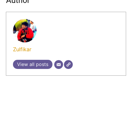
Author
Zulfikar
View all posts