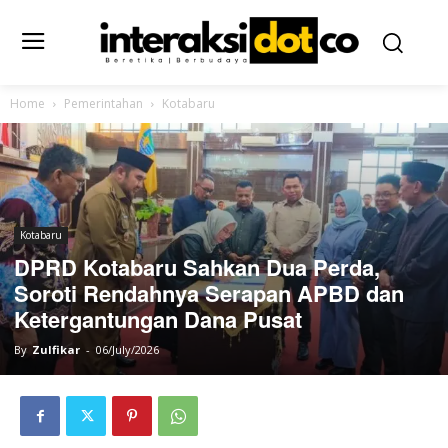
Home
Pemerintahan
Kotabaru
Kotabaru
DPRD Kotabaru Sahkan Dua Perda,
Soroti Rendahnya Serapan APBD dan
Ketergantungan Dana Pusat
By
Zulfikar
-
06/July/2026