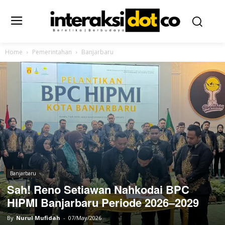
Home
Pemerintahan
Banjarbaru
Banjarbaru
Sah! Reno Setiawan Nahkodai BPC
HIPMI Banjarbaru Periode 2026–2029
By
Nurul Mufidah
-
07/May/2026