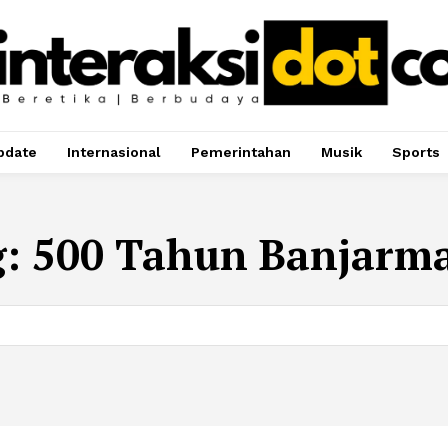
pdate
Internasional
Pemerintahan
Musik
Sports
g:
500 Tahun Banjarm