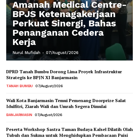
Amanah Medical Centre-
BPJS Ketenagakerjaan
Perkuat Sinergi, Bahas
Penanganan Cedera
Kerja
Nurul Mufidah
-
07/August/2026
DPRD Tanah Bumbu Dorong Lima Proyek Infrastruktur
Strategis ke BPJN XI Banjarmasin
TANAH BUMBU
07/August/2026
Wali Kota Banjarmasin Temui Pemenang Doorprize Salat
Idulfitri, Ziarah Wali dan Umrah Segera Dimulai
BANJARMASIN
07/August/2026
Peserta Workshop Sastra Taman Budaya Kalsel Dilatih Olah
Tubuh dan Sukma untuk Menghidupkan Pembacaan Puisi