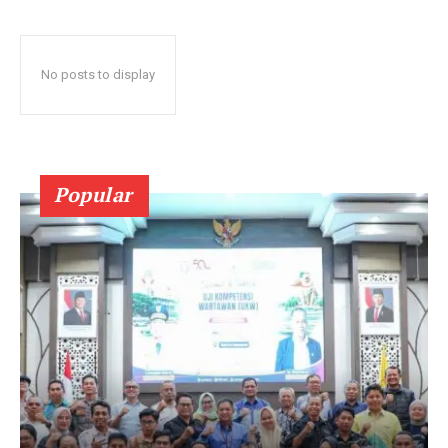
No posts to display
Popular