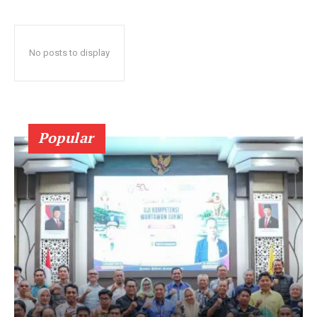
No posts to display
Popular