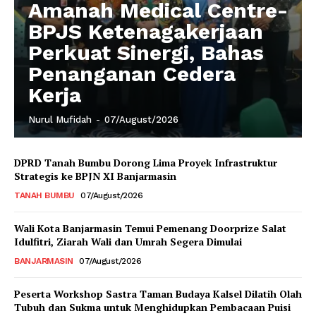
Amanah Medical Centre-
BPJS Ketenagakerjaan
Perkuat Sinergi, Bahas
Penanganan Cedera
Kerja
Nurul Mufidah
-
07/August/2026
DPRD Tanah Bumbu Dorong Lima Proyek Infrastruktur
Strategis ke BPJN XI Banjarmasin
TANAH BUMBU
07/August/2026
Wali Kota Banjarmasin Temui Pemenang Doorprize Salat
Idulfitri, Ziarah Wali dan Umrah Segera Dimulai
BANJARMASIN
07/August/2026
Peserta Workshop Sastra Taman Budaya Kalsel Dilatih Olah
Tubuh dan Sukma untuk Menghidupkan Pembacaan Puisi