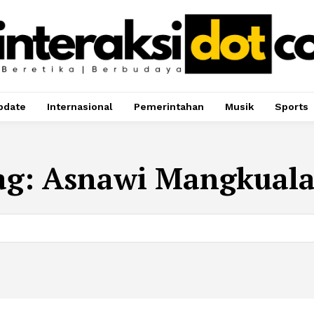
pdate
Internasional
Pemerintahan
Musik
Sports
ag:
Asnawi Mangkual