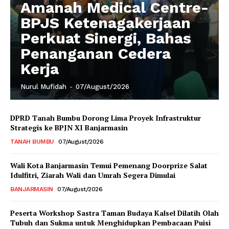
Amanah Medical Centre-
BPJS Ketenagakerjaan
Perkuat Sinergi, Bahas
Penanganan Cedera
Kerja
Nurul Mufidah
-
07/August/2026
DPRD Tanah Bumbu Dorong Lima Proyek Infrastruktur
Strategis ke BPJN XI Banjarmasin
TANAH BUMBU
07/August/2026
Wali Kota Banjarmasin Temui Pemenang Doorprize Salat
Idulfitri, Ziarah Wali dan Umrah Segera Dimulai
BANJARMASIN
07/August/2026
Peserta Workshop Sastra Taman Budaya Kalsel Dilatih Olah
Tubuh dan Sukma untuk Menghidupkan Pembacaan Puisi