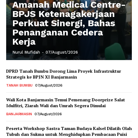
Amanah Medical Centre-
BPJS Ketenagakerjaan
Perkuat Sinergi, Bahas
Penanganan Cedera
Kerja
Nurul Mufidah
-
07/August/2026
DPRD Tanah Bumbu Dorong Lima Proyek Infrastruktur
Strategis ke BPJN XI Banjarmasin
TANAH BUMBU
07/August/2026
Wali Kota Banjarmasin Temui Pemenang Doorprize Salat
Idulfitri, Ziarah Wali dan Umrah Segera Dimulai
BANJARMASIN
07/August/2026
Peserta Workshop Sastra Taman Budaya Kalsel Dilatih Olah
Tubuh dan Sukma untuk Menghidupkan Pembacaan Puisi