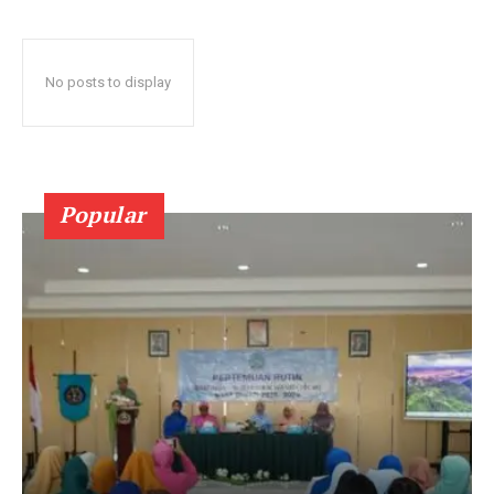
No posts to display
Popular