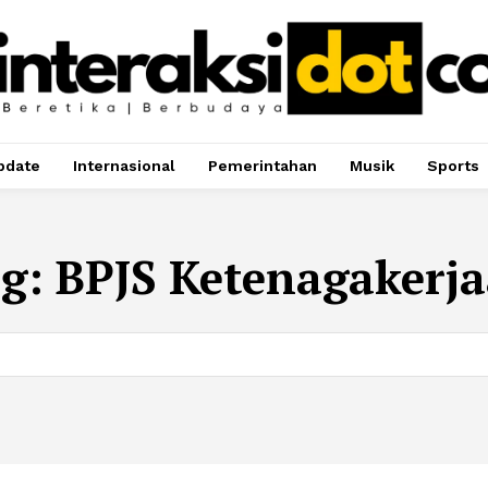
pdate
Internasional
Pemerintahan
Musik
Sports
ag:
BPJS Ketenagakerj