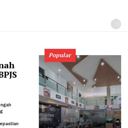
Popular
anah
BPJS
engah
ng
Kepastian