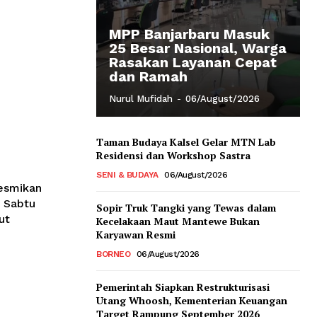
MPP Banjarbaru Masuk
25 Besar Nasional, Warga
Rasakan Layanan Cepat
dan Ramah
Nurul Mufidah
-
06/August/2026
Taman Budaya Kalsel Gelar MTN Lab
Residensi dan Workshop Sastra
SENI & BUDAYA
06/August/2026
resmikan
 Sabtu
Sopir Truk Tangki yang Tewas dalam
ut
Kecelakaan Maut Mantewe Bukan
Karyawan Resmi
BORNEO
06/August/2026
Pemerintah Siapkan Restrukturisasi
Utang Whoosh, Kementerian Keuangan
Target Rampung September 2026