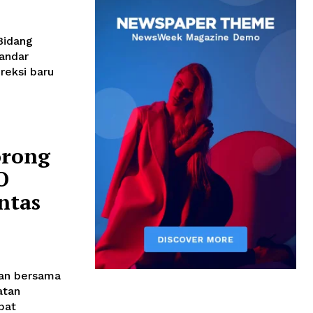
Bidang
andar
reksi baru
orong
O
intas
aan bersama
atan
pat