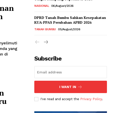
unan
NASIONAL
06/August/2026
n
DPRD Tanah Bumbu Sahkan Kesepakatan
KUA-PPAS Perubahan APBD 2026
TANAH BUMBU
05/August/2026
yelimuti
enda yang
Subscribe
I WANT IN
n
ru
I've read and accept the
Privacy Policy
.