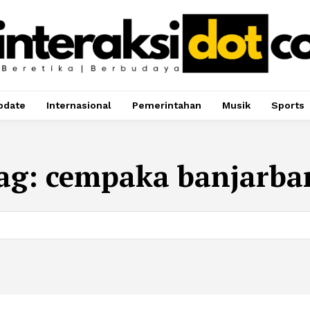
pdate
Internasional
Pemerintahan
Musik
Sports
ag:
cempaka banjarba