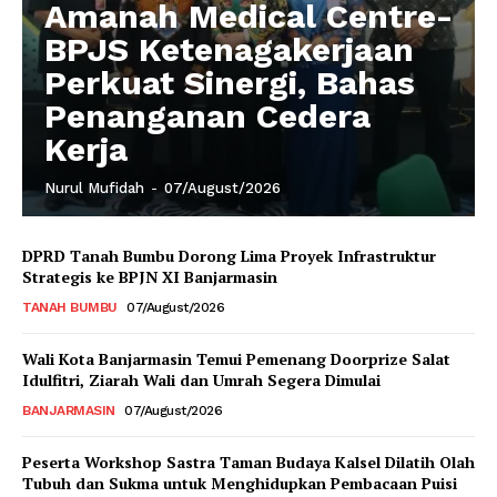
Amanah Medical Centre-
BPJS Ketenagakerjaan
Perkuat Sinergi, Bahas
Penanganan Cedera
Kerja
Nurul Mufidah
-
07/August/2026
DPRD Tanah Bumbu Dorong Lima Proyek Infrastruktur
Strategis ke BPJN XI Banjarmasin
TANAH BUMBU
07/August/2026
Wali Kota Banjarmasin Temui Pemenang Doorprize Salat
Idulfitri, Ziarah Wali dan Umrah Segera Dimulai
BANJARMASIN
07/August/2026
Peserta Workshop Sastra Taman Budaya Kalsel Dilatih Olah
Tubuh dan Sukma untuk Menghidupkan Pembacaan Puisi