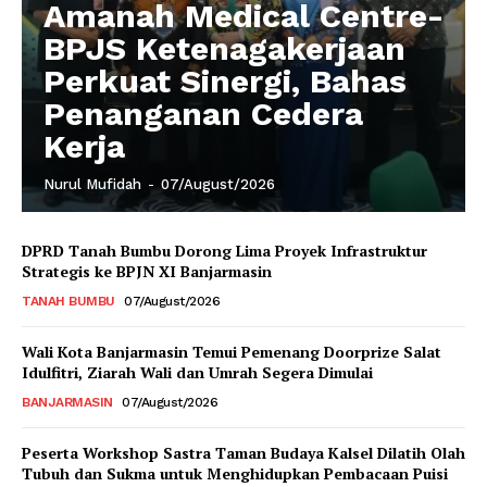
Amanah Medical Centre-
BPJS Ketenagakerjaan
Perkuat Sinergi, Bahas
Penanganan Cedera
Kerja
Nurul Mufidah
-
07/August/2026
DPRD Tanah Bumbu Dorong Lima Proyek Infrastruktur
Strategis ke BPJN XI Banjarmasin
TANAH BUMBU
07/August/2026
Wali Kota Banjarmasin Temui Pemenang Doorprize Salat
Idulfitri, Ziarah Wali dan Umrah Segera Dimulai
BANJARMASIN
07/August/2026
Peserta Workshop Sastra Taman Budaya Kalsel Dilatih Olah
Tubuh dan Sukma untuk Menghidupkan Pembacaan Puisi