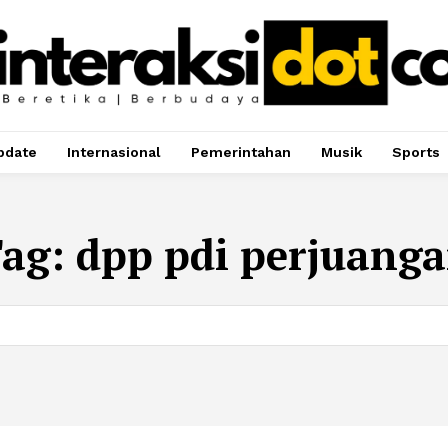
pdate
Internasional
Pemerintahan
Musik
Sports
ag:
dpp pdi perjuang