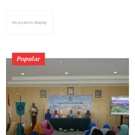
No posts to display
Popular