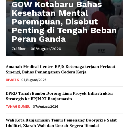
GOW Kotabaru Bahas
Kesehatan Mental
Perempuan, Disebut
Penting di Tengah Beban
Peran Ganda
Zulfikar
-
08/August/2026
Amanah Medical Centre-BPJS Ketenagakerjaan Perkuat
Sinergi, Bahas Penanganan Cedera Kerja
BPJSTK
07/August/2026
DPRD Tanah Bumbu Dorong Lima Proyek Infrastruktur
Strategis ke BPJN XI Banjarmasin
TANAH BUMBU
07/August/2026
Wali Kota Banjarmasin Temui Pemenang Doorprize Salat
Idulfitri, Ziarah Wali dan Umrah Segera Dimulai