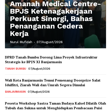
Amanah Medical Centre-
BPJS Ketenagakerjaan
Perkuat Sinergi, Bahas
Penanganan Cedera
Kerja
Nurul Mufidah
-
07/August/2026
DPRD Tanah Bumbu Dorong Lima Proyek Infrastruktur
Strategis ke BPJN XI Banjarmasin
TANAH BUMBU
07/August/2026
Wali Kota Banjarmasin Temui Pemenang Doorprize Salat
Idulfitri, Ziarah Wali dan Umrah Segera Dimulai
BANJARMASIN
07/August/2026
Peserta Workshop Sastra Taman Budaya Kalsel Dilatih Olah
Tubuh dan Sukma untuk Menghidupkan Pembacaan Puisi