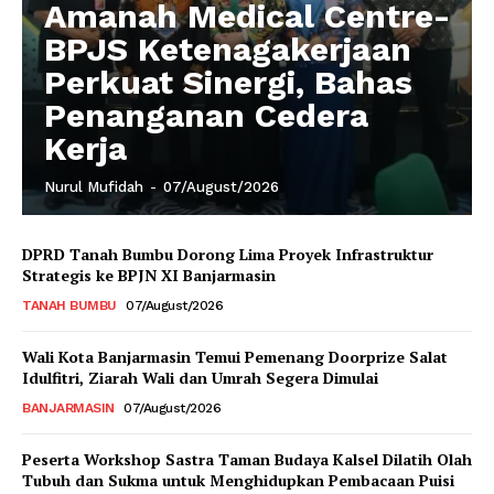
Amanah Medical Centre-
BPJS Ketenagakerjaan
Perkuat Sinergi, Bahas
Penanganan Cedera
Kerja
Nurul Mufidah
-
07/August/2026
DPRD Tanah Bumbu Dorong Lima Proyek Infrastruktur
Strategis ke BPJN XI Banjarmasin
TANAH BUMBU
07/August/2026
Wali Kota Banjarmasin Temui Pemenang Doorprize Salat
Idulfitri, Ziarah Wali dan Umrah Segera Dimulai
BANJARMASIN
07/August/2026
Peserta Workshop Sastra Taman Budaya Kalsel Dilatih Olah
Tubuh dan Sukma untuk Menghidupkan Pembacaan Puisi