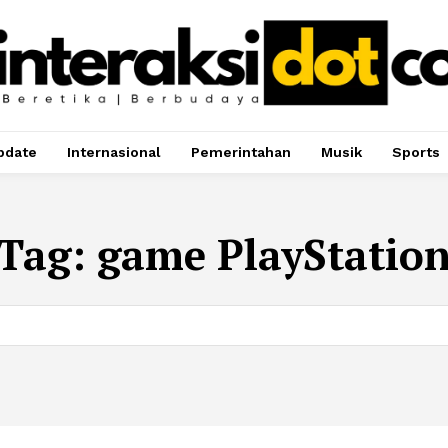
pdate
Internasional
Pemerintahan
Musik
Sports
Tag:
game PlayStatio