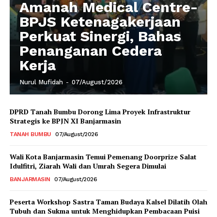
Amanah Medical Centre-
BPJS Ketenagakerjaan
Perkuat Sinergi, Bahas
Penanganan Cedera
Kerja
Nurul Mufidah
-
07/August/2026
DPRD Tanah Bumbu Dorong Lima Proyek Infrastruktur
Strategis ke BPJN XI Banjarmasin
TANAH BUMBU
07/August/2026
Wali Kota Banjarmasin Temui Pemenang Doorprize Salat
Idulfitri, Ziarah Wali dan Umrah Segera Dimulai
BANJARMASIN
07/August/2026
Peserta Workshop Sastra Taman Budaya Kalsel Dilatih Olah
Tubuh dan Sukma untuk Menghidupkan Pembacaan Puisi