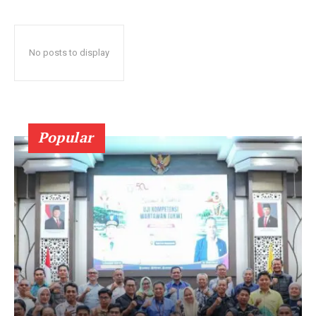
No posts to display
Popular