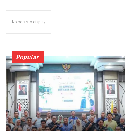
No posts to display
Popular