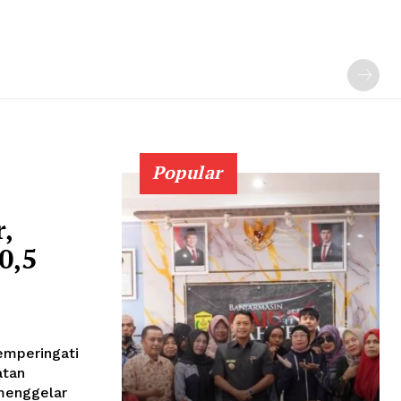
Popular
,
0,5
emperingati
atan
menggelar