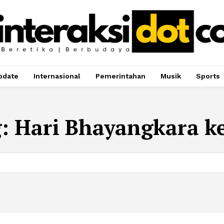
pdate
Internasional
Pemerintahan
Musik
Sports
g:
Hari Bhayangkara k