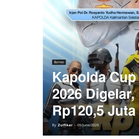
Borneo
Kapolda Cup
2026 Digelar
Rp120,5 Juta
By
Zulfikar
-
09/June/2026