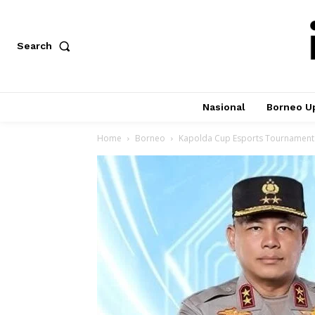
Search
Nasional
Borneo U
Home
Borneo
Kapolda Cup Esports Tournament 