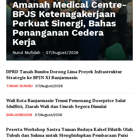
Amanah Medical Centre-
BPJS Ketenagakerjaan
Perkuat Sinergi, Bahas
Penanganan Cedera
Kerja
Nurul Mufidah
-
07/August/2026
DPRD Tanah Bumbu Dorong Lima Proyek Infrastruktur
Strategis ke BPJN XI Banjarmasin
TANAH BUMBU
07/August/2026
Wali Kota Banjarmasin Temui Pemenang Doorprize Salat
Idulfitri, Ziarah Wali dan Umrah Segera Dimulai
BANJARMASIN
07/August/2026
Peserta Workshop Sastra Taman Budaya Kalsel Dilatih Olah
Tubuh dan Sukma untuk Menghidupkan Pembacaan Puisi