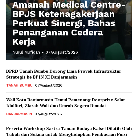
Amanah Medical Centre-
BPJS Ketenagakerjaan
Perkuat Sinergi, Bahas
Penanganan Cedera
Kerja
Nurul Mufidah
-
07/August/2026
DPRD Tanah Bumbu Dorong Lima Proyek Infrastruktur
Strategis ke BPJN XI Banjarmasin
TANAH BUMBU
07/August/2026
Wali Kota Banjarmasin Temui Pemenang Doorprize Salat
Idulfitri, Ziarah Wali dan Umrah Segera Dimulai
BANJARMASIN
07/August/2026
Peserta Workshop Sastra Taman Budaya Kalsel Dilatih Olah
Tubuh dan Sukma untuk Menghidupkan Pembacaan Puisi