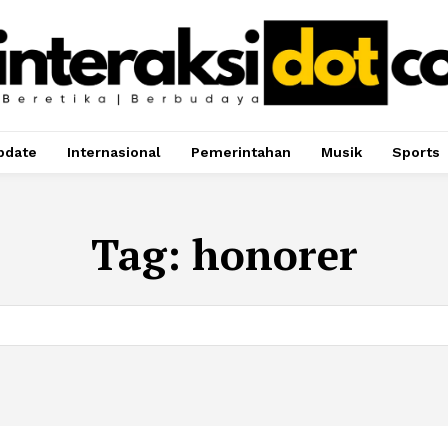
pdate
Internasional
Pemerintahan
Musik
Sports
Tag:
honorer