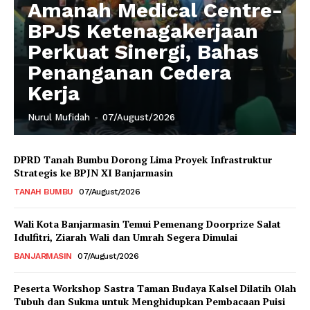
Amanah Medical Centre-
BPJS Ketenagakerjaan
Perkuat Sinergi, Bahas
Penanganan Cedera
Kerja
Nurul Mufidah
-
07/August/2026
DPRD Tanah Bumbu Dorong Lima Proyek Infrastruktur
Strategis ke BPJN XI Banjarmasin
TANAH BUMBU
07/August/2026
Wali Kota Banjarmasin Temui Pemenang Doorprize Salat
Idulfitri, Ziarah Wali dan Umrah Segera Dimulai
BANJARMASIN
07/August/2026
Peserta Workshop Sastra Taman Budaya Kalsel Dilatih Olah
Tubuh dan Sukma untuk Menghidupkan Pembacaan Puisi