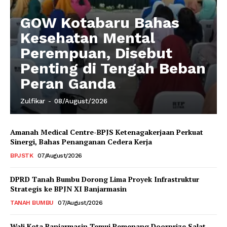
GOW Kotabaru Bahas
Kesehatan Mental
Perempuan, Disebut
Penting di Tengah Beban
Peran Ganda
Zulfikar
-
08/August/2026
Amanah Medical Centre-BPJS Ketenagakerjaan Perkuat
Sinergi, Bahas Penanganan Cedera Kerja
BPJSTK
07/August/2026
DPRD Tanah Bumbu Dorong Lima Proyek Infrastruktur
Strategis ke BPJN XI Banjarmasin
TANAH BUMBU
07/August/2026
Wali Kota Banjarmasin Temui Pemenang Doorprize Salat